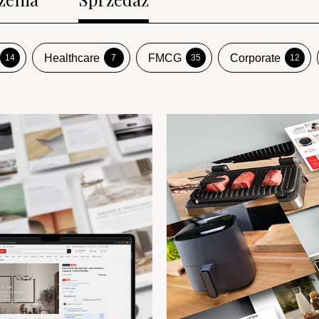
Healthcare
FMCG
Corporate
14
7
35
12