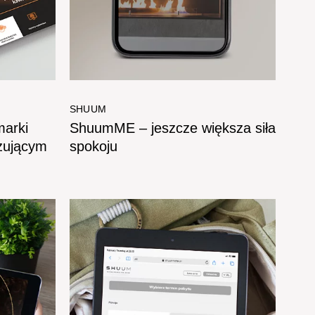
SHUUM
marki
ShuumME – jeszcze większa siła
żującym
spokoju