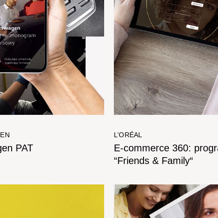
GEN
L’ORÉAL
gen PAT
E-commerce 360: prog
“Friends & Family“