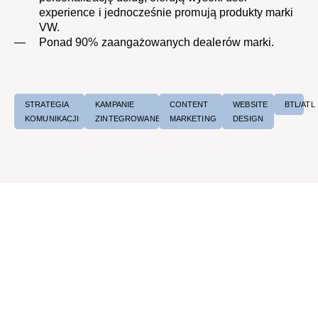
experience i jednocześnie promują produkty marki
VW.​
Ponad 90% zaangażowanych dealerów marki.
STRATEGIA
KAMPANIE
CONTENT
WEBSITE
BTL/ATL
KOMUNIKACJI​
ZINTEGROWANE
MARKETING
DESIGN