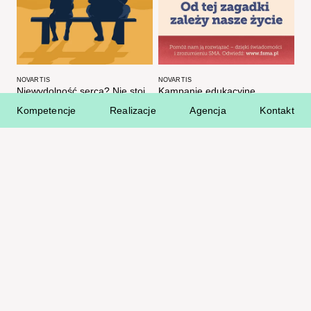
NOVARTIS
NOVARTIS
Niewydolność serca? Nie stoi
Kampanie edukacyjne
mi na przeszkodzie
budujące świadomość
Kompetencje
Realizacje
Agencja
Kontakt